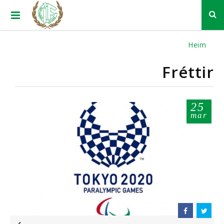
Heim
Fréttir
25
mar