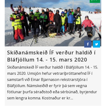
Skíðanámskeið ÍF verður haldið í
Bláfjöllum 14. - 15. mars 2020
Skíðanámskeið ÍF verður haldið í Bláfjöllum 14. - 15.
mars 2020. Umsjón hefur vetraríþróttanefnd ÍF í
samstarfi við Einar Bjarnason rekstrarstjóra í
Bláfjöllum. Námskeiðið er fyrir þá sem vegna
fötlunar þurfa séraðstoð eða sérbúnað, byrjendur
sem lengra komna. Kostnaður er kr....