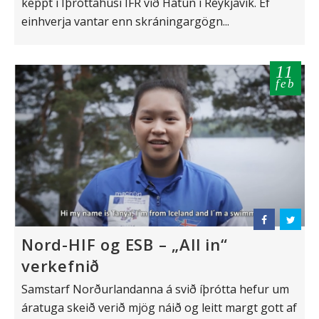
keppt í Íþróttahúsi ÍFR við Hátún í Reykjavík. Ef
einhverja vantar enn skráningargögn...
11
feb
Nord-HIF og ESB – „All in“
verkefnið
Samstarf Norðurlandanna á svið íþrótta hefur um
áratuga skeið verið mjög náið og leitt margt gott af