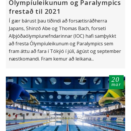
Ólympíuleikunum og Paralympics
frestað til 2021
Í gær bárust þau tíðindi að forsætisráðherra
Japans, Shinzō Abe og Thomas Bach, forseti
Alþjóðaólympíunefndarinnar (IOC) hafi samþykkt
að fresta Ólympíuleikunum og Paralympics sem
fram áttu að fara í Tókýó í júlí, ágúst og september
næstkomandi. Fram kemur að leikana...
20
mar