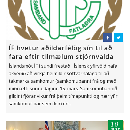
ÍF hvetur aðildarfélög sín til að
fara eftir tilmælum stjórnvalda
Íslandsmót ÍF í sundi frestað Íslensk yfirvöld hafa
ákveðið að virkja heimildir sóttvarnalaga til að
takmarka samkomur (samkomubann) frá og með
miðnætti sunnudaginn 15. mars. Samkomubannið
gildir í fjórar vikur frá þeim tímapunkti og nær yfir
samkomur þar sem fleiri en...
10
mar