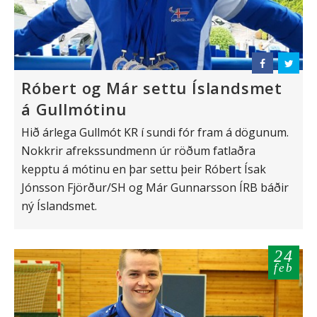
Róbert og Már settu Íslandsmet
á Gullmótinu
Hið árlega Gullmót KR í sundi fór fram á dögunum.
Nokkrir afrekssundmenn úr röðum fatlaðra
kepptu á mótinu en þar settu þeir Róbert Ísak
Jónsson Fjörður/SH og Már Gunnarsson ÍRB báðir
ný Íslandsmet.
24
feb