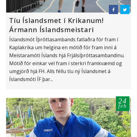
Tíu Íslandsmet í Krikanum!
Ármann Íslandsmeistari
Íslandsmót Íþróttasambands fatlaðra fór fram í
Kaplakrika um helgina en mótið fór fram inni á
Meistaramóti Íslands hjá Frjálsíþróttasambandinu.
Mótið fór einkar vel fram í sterkri framkvæmd og
umgjörð hjá FH. Alls féllu tíu ný Íslandsmet á
Íslandsmóti ÍF þar...
24
feb