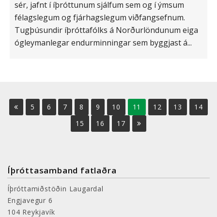
sér, jafnt í íþróttunum sjálfum sem og í ýmsum
félagslegum og fjárhagslegum viðfangsefnum.
Tugþúsundir íþróttafólks á Norðurlöndunum eiga
ógleymanlegar endurminningar sem byggjast á...
5
6
7
8
9
10
11
12
13
14
15
16
17
Íþróttasamband fatlaðra
Íþróttamiðstöðin Laugardal
Engjavegur 6
104 Reykjavík