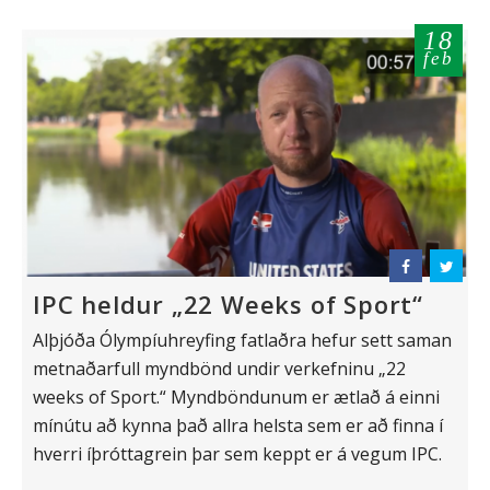
18
feb
IPC heldur „22 Weeks of Sport“
Alþjóða Ólympíuhreyfing fatlaðra hefur sett saman
metnaðarfull myndbönd undir verkefninu „22
weeks of Sport.“ Myndböndunum er ætlað á einni
mínútu að kynna það allra helsta sem er að finna í
hverri íþróttagrein þar sem keppt er á vegum IPC.