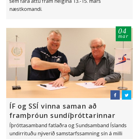
sem fara áttu fram helgina 13.-15. mars
næstkomandi.
04
mar
ÍF og SSÍ vinna saman að
framþróun sundíþróttarinnar
Íþróttasamband fatlaðra og Sundsamband Íslands
undirrituðu nýverið samstarfssamning sín á milli