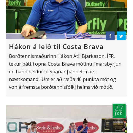
Hákon á leið til Costa Brava
Borðtennismaðurinn Hákon Atli Bjarkason, ÍFR,
tekur þátt í opna Costa Brava mótinu í marsbyrjun
en hann heldur til Spánar þann 3. mars
næstkomandi. Um er að ræða 40 punkta mót og
von á fremsta borðtennisfólki heims við mótið.
22
feb