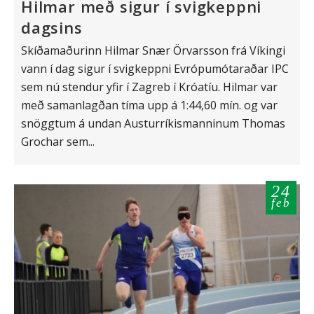
Hilmar með sigur í svigkeppni
dagsins
Skíðamaðurinn Hilmar Snær Örvarsson frá Víkingi
vann í dag sigur í svigkeppni Evrópumótaraðar IPC
sem nú stendur yfir í Zagreb í Króatíu. Hilmar var
með samanlagðan tíma upp á 1:44,60 mín. og var
snöggtum á undan Austurríkismanninum Thomas
Grochar sem...
24
feb