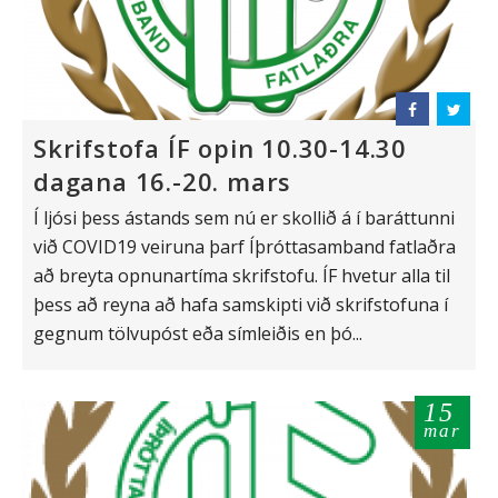
Skrifstofa ÍF opin 10.30-14.30
dagana 16.-20. mars
Í ljósi þess ástands sem nú er skollið á í baráttunni
við COVID19 veiruna þarf Íþróttasamband fatlaðra
að breyta opnunartíma skrifstofu. ÍF hvetur alla til
þess að reyna að hafa samskipti við skrifstofuna í
gegnum tölvupóst eða símleiðis en þó...
15
mar