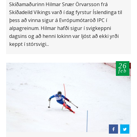
Skíðamaðurinn Hilmar Snær Örvarsson frá
Skíðadeild Víkings varð í dag fyrstur Íslendinga til
þess að vinna sigur á Evrópumótaröð IPC í
alpagreinum. Hilmar hafði sigur í svigkeppni
dagsins og að henni lokinn var ljóst að ekki yrði
keppt í stórsvigi...
26
feb