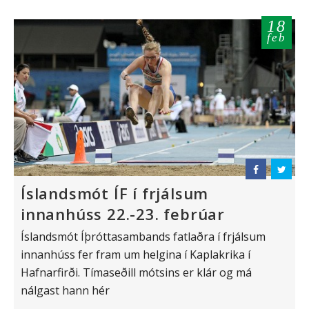
18
feb
Íslandsmót ÍF í frjálsum
innanhúss 22.-23. febrúar
Íslandsmót Íþróttasambands fatlaðra í frjálsum
innanhúss fer fram um helgina í Kaplakrika í
Hafnarfirði. Tímaseðill mótsins er klár og má
nálgast hann hér