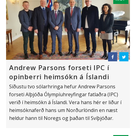
Andrew Parsons forseti IPC í
opinberri heimsókn á Íslandi
Síðustu tvo sólarhringa hefur Andrew Parsons
forseti Alþjóða Ólympíuhreyfingar fatlaðra (IPC)
verið í heimsókn á Íslandi. Vera hans hér er liður í
heimsóknaferð hans um Norðurlöndin en næst
heldur hann til Noregs og þaðan til Svíþjóðar.