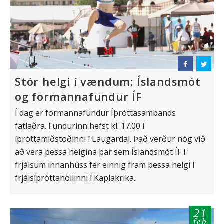
Stór helgi í vændum: Íslandsmót
og formannafundur ÍF
Í dag er formannafundur Íþróttasambands
fatlaðra. Fundurinn hefst kl. 17.00 í
íþróttamiðstöðinni í Laugardal. Það verður nóg við
að vera þessa helgina þar sem Íslandsmót ÍF í
frjálsum innanhúss fer einnig fram þessa helgi í
frjálsíþróttahöllinni í Kaplakrika.
21
feb