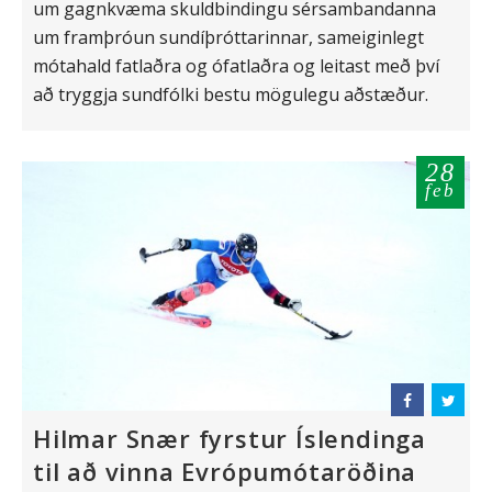
um gagnkvæma skuldbindingu sérsambandanna
um framþróun sundíþróttarinnar, sameiginlegt
mótahald fatlaðra og ófatlaðra og leitast með því
að tryggja sundfólki bestu mögulegu aðstæður.
28
feb
Hilmar Snær fyrstur Íslendinga
til að vinna Evrópumótaröðina