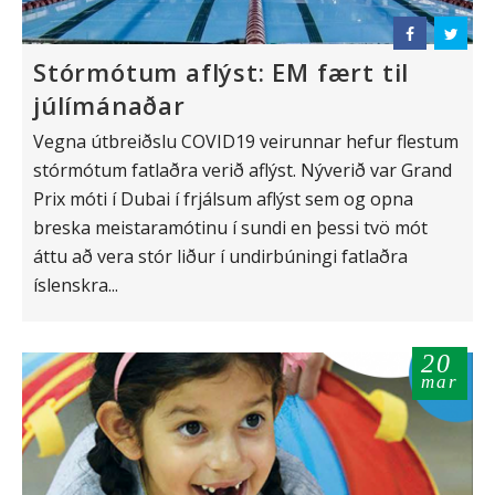
Stórmótum aflýst: EM fært til
júlímánaðar
Vegna útbreiðslu COVID19 veirunnar hefur flestum
stórmótum fatlaðra verið aflýst. Nýverið var Grand
Prix móti í Dubai í frjálsum aflýst sem og opna
breska meistaramótinu í sundi en þessi tvö mót
áttu að vera stór liður í undirbúningi fatlaðra
íslenskra...
20
mar