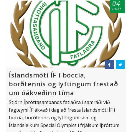
04
mar
Íslandsmóti ÍF í boccia,
borðtennis og lyftingum frestað
um óákveðinn tíma
Stjórn Íþróttasambands fatlaðra í samráði við
fagteymi ÍF ákvað í dag að fresta Íslandsmóti ÍF í
boccia, borðtennis og lyftingum sem og
Íslandsleikum Special Olympics í frjálsum íþróttum