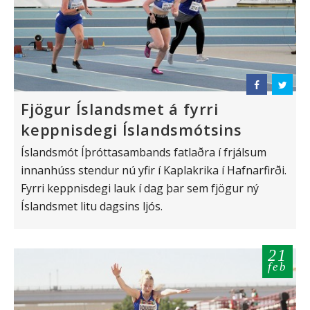
Fjögur Íslandsmet á fyrri
keppnisdegi Íslandsmótsins
Íslandsmót Íþróttasambands fatlaðra í frjálsum
innanhúss stendur nú yfir í Kaplakrika í Hafnarfirði.
Fyrri keppnisdegi lauk í dag þar sem fjögur ný
Íslandsmet litu dagsins ljós.
21
feb