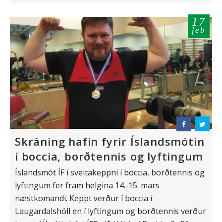
17
feb
Skráning hafin fyrir Íslandsmótin
í boccia, borðtennis og lyftingum
Íslandsmót ÍF í sveitakeppni í boccia, borðtennis og
lyftingum fer fram helgina 14.-15. mars
næstkomandi. Keppt verður í boccia í
Laugardalshöll en í lyftingum og borðtennis verður