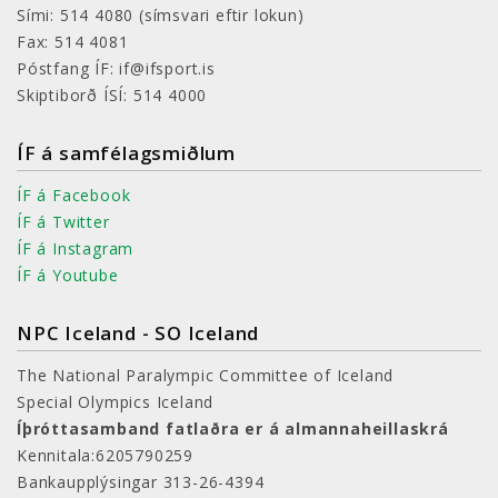
Sími: 514 4080
(símsvari eftir lokun)
Fax: 514 4081
Póstfang ÍF: if@ifsport.is
Skiptiborð ÍSÍ: 514 4000
ÍF á samfélagsmiðlum
ÍF á Facebook
ÍF á Twitter
ÍF á Instagram
ÍF á Youtube
NPC Iceland - SO Iceland
The National Paralympic Committee of Iceland
Special Olympics Iceland
Íþróttasamband fatlaðra er á almannaheillaskrá
Kennitala:6205790259
Bankaupplýsingar 313-26-4394