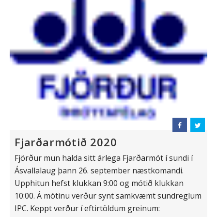
Fjarðarmótið 2020
Fjörður mun halda sitt árlega Fjarðarmót í sundi í
Ásvallalaug þann 26. september næstkomandi.
Upphitun hefst klukkan 9:00 og mótið klukkan
10:00. Á mótinu verður synt samkvæmt sundreglum
IPC. Keppt verður í eftirtöldum greinum: