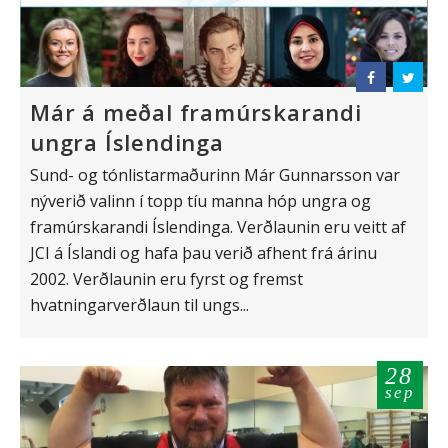
Már á meðal framúrskarandi
ungra Íslendinga
Sund- og tónlistarmaðurinn Már Gunnarsson var
nýverið valinn í topp tíu manna hóp ungra og
framúrskarandi Íslendinga. Verðlaunin eru veitt af
JCI á Íslandi og hafa þau verið afhent frá árinu
2002. Verðlaunin eru fyrst og fremst
hvatningarverðlaun til ungs...
28
sep