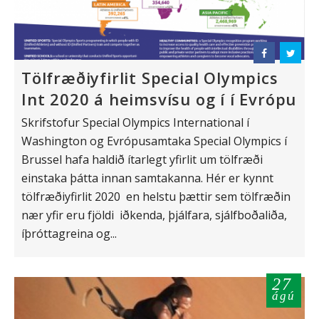
Tölfræðiyfirlit Special Olympics
Int 2020 á heimsvísu og í í Evrópu
Skrifstofur Special Olympics International í
Washington og Evrópusamtaka Special Olympics í
Brussel hafa haldið ítarlegt yfirlit um tölfræði
einstaka þátta innan samtakanna. Hér er kynnt
tölfræðiyfirlit 2020 en helstu þættir sem tölfræðin
nær yfir eru fjöldi iðkenda, þjálfara, sjálfboðaliða,
íþróttagreina og...
27
ágú