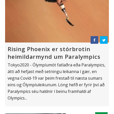
Rising Phoenix er stórbrotin
heimildarmynd um Paralympics
Tokyo2020 - Ólympíumót fatlaðra eða Paralympics,
átti að hefjast með setningu leikanna í gær, en
vegna Covid-19 var þeim frestað til næsta sumars
eins og Ólympíuleikunum. Löng hefð er fyrir því að
Paralympics séu haldnir í beinu framhaldi af
Olympics...