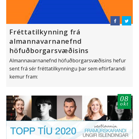
Fréttatilkynning frá
almannavarnanefnd
höfuðborgarsvæðisins
Almannavarnanefnd höfuðborgarsvæðisins hefur
sent frá sér fréttatilkynningu þar sem eftirfarandi
kemur fram:
08
okt