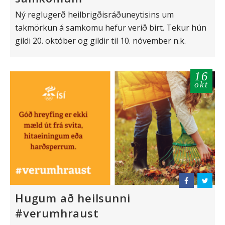
Ný reglugerð heilbrigðisráðuneytisins um
takmörkun á samkomu hefur verið birt. Tekur hún
gildi 20. október og gildir til 10. nóvember n.k.
16
okt
Hugum að heilsunni
#verumhraust