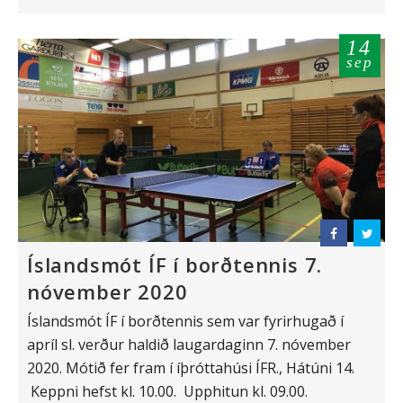
14
sep
Íslandsmót ÍF í borðtennis 7.
nóvember 2020
Íslandsmót ÍF í borðtennis sem var fyrirhugað í
apríl sl. verður haldið laugardaginn 7. nóvember
2020. Mótið fer fram í íþróttahúsi ÍFR., Hátúni 14.
Keppni hefst kl. 10.00. Upphitun kl. 09.00.