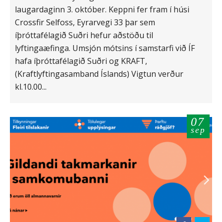
laugardaginn 3. október. Keppni fer fram í húsi
Crossfir Selfoss, Eyrarvegi 33 þar sem
íþróttafélagið Suðri hefur aðstöðu til
lyftingaæfinga. Umsjón mótsins í samstarfi við ÍF
hafa íþróttafélagið Suðri og KRAFT,
(Kraftlyftingasamband Íslands) Vigtun verður
kl.10.00...
07
sep