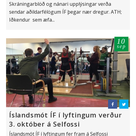
Skráningarblöð og nánari upplýsingar verða
sendar aðildarfélögum ÍF þegar nær dregur. ATH;
Iðkendur sem æfa...
10
sep
Íslandsmót ÍF í lyftingum verður
3. október á Selfossi
Íslandsmót ÍF í lyftingum fer fram á Selfossi