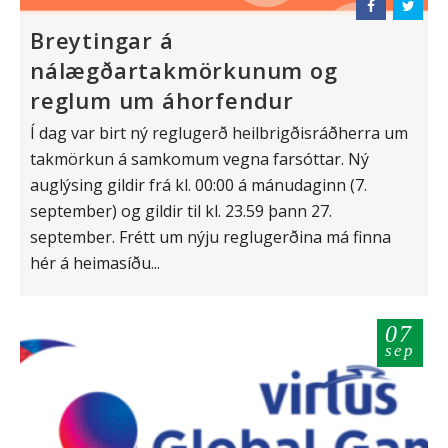
Breytingar á
nálægðartakmörkunum og
reglum um áhorfendur
Í dag var birt ný reglugerð heilbrigðisráðherra um
takmörkun á samkomum vegna farsóttar. Ný
auglýsing gildir frá kl. 00:00 á mánudaginn (7.
september) og gildir til kl. 23.59 þann 27.
september. Frétt um nýju reglugerðina má finna
hér á heimasíðu...
07
sep