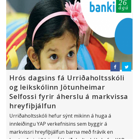
26
ágú
Hrós dagsins fá Urriðaholtsskóli
og leikskólinn Jötunheimar
Selfossi fyrir áherslu á markvissa
hreyfiþjálfun
Urriðaholtsskóli hefur sýnt mikinn á huga á
innleiðingu YAP verkefnisins sem byggir á
markvissri hreyfiþjálfun barna með frávik en