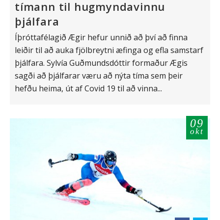
tímann til hugmyndavinnu
þjálfara
Íþróttafélagið Ægir hefur unnið að því að finna
leiðir til að auka fjölbreytni æfinga og efla samstarf
þjálfara. Sylvía Guðmundsdóttir formaður Ægis
sagði að þjálfarar væru að nýta tíma sem þeir
hefðu heima, út af Covid 19 til að vinna...
09
okt