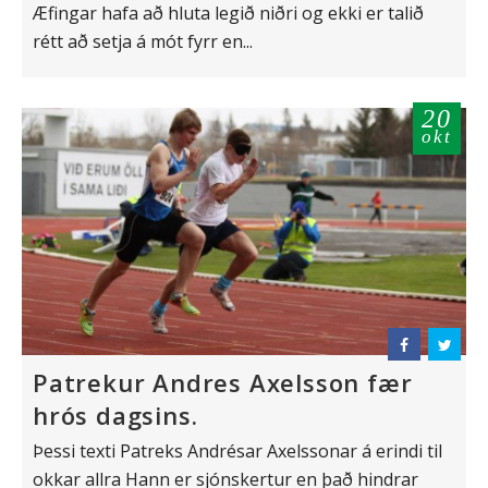
Æfingar hafa að hluta legið niðri og ekki er talið
rétt að setja á mót fyrr en...
20
okt
Patrekur Andres Axelsson fær
hrós dagsins.
Þessi texti Patreks Andrésar Axelssonar á erindi til
okkar allra Hann er sjónskertur en það hindrar