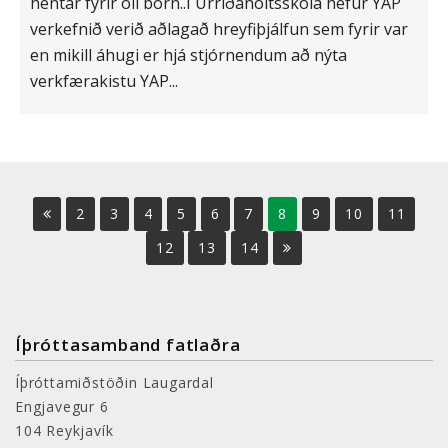
hentar fyrir öll börn..Í Urriðaholtsskóla hefur YAP
verkefnið verið aðlagað hreyfiþjálfun sem fyrir var
en mikill áhugi er hjá stjórnendum að nýta
verkfærakistu YAP...
2
3
4
5
6
7
8
9
10
11
12
13
14
Íþróttasamband fatlaðra
Íþróttamiðstöðin Laugardal
Engjavegur 6
104 Reykjavík