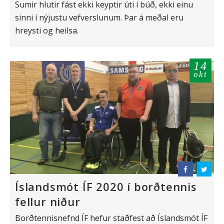
Sumir hlutir fást ekki keyptir úti í búð, ekki einu
sinni í nýjustu vefverslunum. Þar á meðal eru
hreysti og heilsa.
14
okt
Íslandsmót ÍF 2020 í borðtennis
fellur niður
Borðtennisnefnd ÍF hefur staðfest að Íslandsmót ÍF