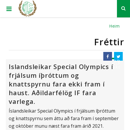
Heim
Fréttir
23
Islandsleikar Special Olympics í
okt
frjálsum íþróttum og
knattspyrnu fara ekki fram í
haust. Aðildarfélög IF fara
varlega.
Íslandsleikar Special Olympics í frjálsum íþróttum
og knattspyrnu sem áttu að fara fram í september
og október munu næst fara fram árið 2021.