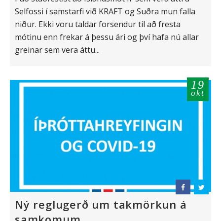
Selfossi í samstarfi við KRAFT og Suðra mun falla
niður. Ekki voru taldar forsendur til að fresta
mótinu enn frekar á þessu ári og því hafa nú allar
greinar sem vera áttu...
19
okt
Ný reglugerð um takmörkun á
samkomum