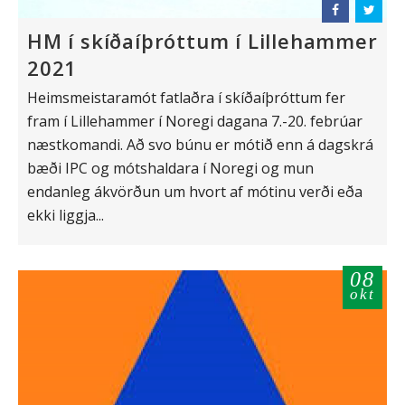
HM í skíðaíþróttum í Lillehammer
2021
Heimsmeistaramót fatlaðra í skíðaíþróttum fer
fram í Lillehammer í Noregi dagana 7.-20. febrúar
næstkomandi. Að svo búnu er mótið enn á dagskrá
bæði IPC og mótshaldara í Noregi og mun
endanleg ákvörðun um hvort af mótinu verði eða
ekki liggja...
08
okt