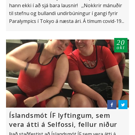
hann ekki í að sjá bara lausnir! ,,Nokkrir mánuðir
til stefnu og bullandi undirbúningur í gangi fyrir
Paralympics í Tokyo á næsta ári. Á tímum covid-19...
20
okt
Íslandsmót ÍF lyftingum, sem
vera átti á Selfossi, fellur niður
Það staðfestist að Íslandsmót ÍF sem vera átti á