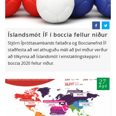
Íslandsmót ÍF í boccia fellur niður
Stjórn Íþróttasambands fatlaðra og Boccianefnd ÍF
staðfesta að vel athuguðu máli að því miður verður
að tilkynna að Íslandsmót í einstaklingskeppni í
boccia 2020 fellur niður.
27
ágú