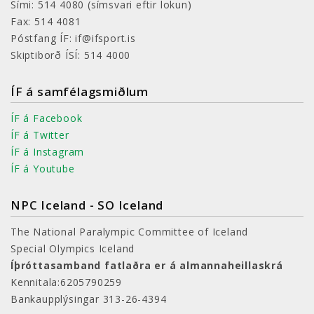
Sími: 514 4080
(símsvari eftir lokun)
Fax: 514 4081
Póstfang ÍF: if@ifsport.is
Skiptiborð ÍSÍ: 514 4000
ÍF á samfélagsmiðlum
ÍF á Facebook
ÍF á Twitter
ÍF á Instagram
ÍF á Youtube
NPC Iceland - SO Iceland
The National Paralympic Committee of Iceland
Special Olympics Iceland
Íþróttasamband fatlaðra er á almannaheillaskrá
Kennitala:6205790259
Bankaupplýsingar 313-26-4394