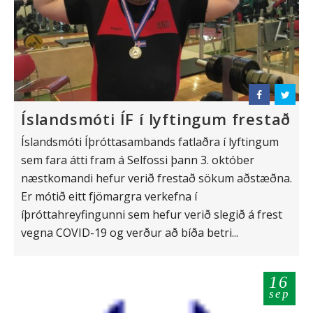
Íslandsmóti ÍF í lyftingum frestað
Íslandsmóti Íþróttasambands fatlaðra í lyftingum
sem fara átti fram á Selfossi þann 3. október
næstkomandi hefur verið frestað sökum aðstæðna.
Er mótið eitt fjömargra verkefna í
íþróttahreyfingunni sem hefur verið slegið á frest
vegna COVID-19 og verður að bíða betri...
16
sep