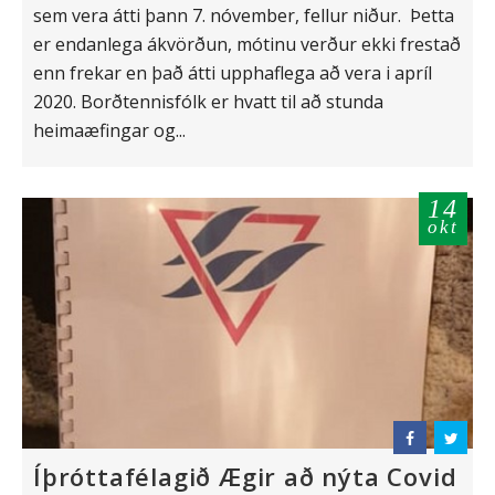
sem vera átti þann 7. nóvember, fellur niður. Þetta
er endanlega ákvörðun, mótinu verður ekki frestað
enn frekar en það átti upphaflega að vera i apríl
2020. Borðtennisfólk er hvatt til að stunda
heimaæfingar og...
14
okt
Íþróttafélagið Ægir að nýta Covid