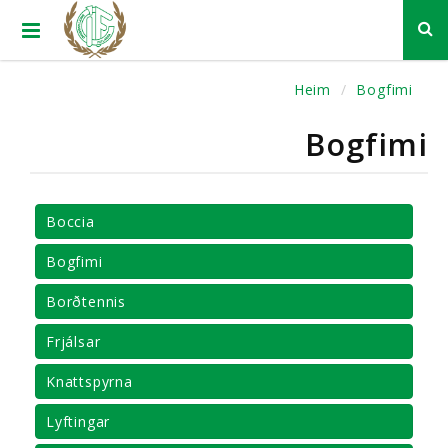
Heim
Bogfimi
Bogfimi
Boccia
Bogfimi
Borðtennis
Frjálsar
Knattspyrna
Lyftingar