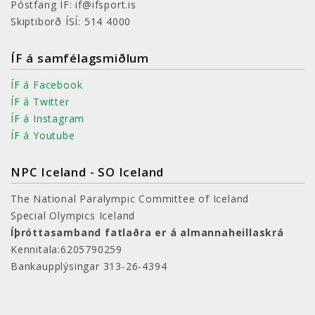
Póstfang ÍF: if@ifsport.is
Skiptiborð ÍSÍ: 514 4000
ÍF á samfélagsmiðlum
ÍF á Facebook
ÍF á Twitter
ÍF á Instagram
ÍF á Youtube
NPC Iceland - SO Iceland
The National Paralympic Committee of Iceland
Special Olympics Iceland
Íþróttasamband fatlaðra er á almannaheillaskrá
Kennitala:6205790259
Bankaupplýsingar 313-26-4394