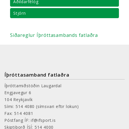
Aðildarfélög
Stjórn
Siðareglur Íþróttasambands fatlaðra
Íþróttasamband fatlaðra
Íþróttamiðstöðin Laugardal
Engjavegur 6
104 Reykjavík
Sími: 514 4080
(símsvari eftir lokun)
Fax: 514 4081
Póstfang ÍF: if@ifsport.is
Skiptiborð ÍSÍ: 514 4000