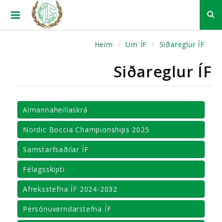
Heim
Um ÍF
Siðareglur ÍF
Siðareglur ÍF
Almannaheillaskrá
Nordic Boccia Championships 2025
Samstarfsaðilar ÍF
Félagsskipti
Afreksstefna ÍF 2024-2032
Persónuverndarstefna ÍF