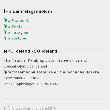
ÍF á samfélagsmiðlum
ÍF á Facebook
ÍF á Twitter
ÍF á Instagram
ÍF á Youtube
NPC Iceland - SO Iceland
The National Paralympic Committee of Iceland
Special Olympics Iceland
Íþróttasamband fatlaðra er á almannaheillaskrá
Kennitala:6205790259
Bankaupplýsingar 313-26-4394
© Íþróttasamband fatlaðra 2016