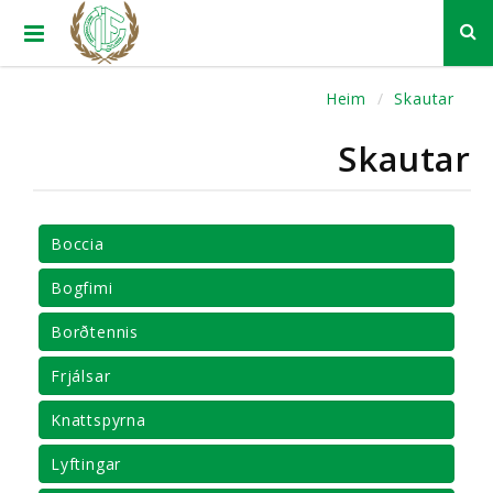
Heim
Skautar
Skautar
Boccia
Bogfimi
Borðtennis
Frjálsar
Knattspyrna
Lyftingar