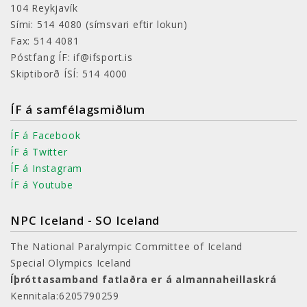
104 Reykjavík
Sími: 514 4080
(símsvari eftir lokun)
Fax: 514 4081
Póstfang ÍF: if@ifsport.is
Skiptiborð ÍSÍ: 514 4000
ÍF á samfélagsmiðlum
ÍF á Facebook
ÍF á Twitter
ÍF á Instagram
ÍF á Youtube
NPC Iceland - SO Iceland
The National Paralympic Committee of Iceland
Special Olympics Iceland
Íþróttasamband fatlaðra er á almannaheillaskrá
Kennitala:6205790259