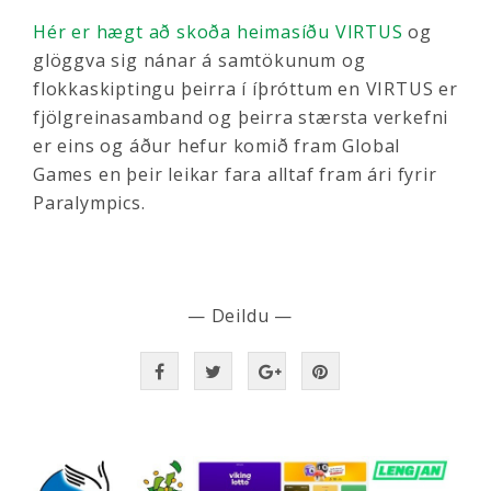
Hér er hægt að skoða heimasíðu VIRTUS
og
glöggva sig nánar á samtökunum og
flokkaskiptingu þeirra í íþróttum en VIRTUS er
fjölgreinasamband og þeirra stærsta verkefni
er eins og áður hefur komið fram Global
Games en þeir leikar fara alltaf fram ári fyrir
Paralympics.
— Deildu —