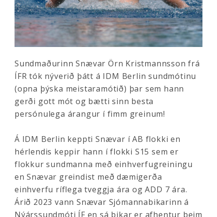
Sundmaðurinn Snævar Örn Kristmannsson frá
ÍFR tók nýverið þátt á IDM Berlin sundmótinu
(opna þýska meistaramótið) þar sem hann
gerði gott mót og bætti sinn besta
persónulega árangur í fimm greinum!
Á IDM Berlin keppti Snævar í AB flokki en
hérlendis keppir hann í flokki S15 sem er
flokkur sundmanna með einhverfugreiningu
en Snævar greindist með dæmigerða
einhverfu ríflega tveggja ára og ADD 7 ára.
Árið 2023 vann Snævar Sjómannabikarinn á
Nýárssundmóti ÍF en sá bikar er afhentur þeim