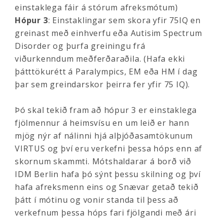
einstaklega fáir á stórum afreksmótum)
Hópur 3
: Einstaklingar sem skora yfir 75IQ en
greinast með einhverfu eða Autisim Spectrum
Disorder og þurfa greiningu frá
viðurkenndum meðferðaraðila. (Hafa ekki
þátttökurétt á Paralympics, EM eða HM í dag
þar sem greindarskor þeirra fer yfir 75 IQ).
Þó skal tekið fram að hópur 3 er einstaklega
fjölmennur á heimsvísu en um leið er hann
mjög nýr af nálinni hjá alþjóðasamtökunum
VIRTUS og því eru verkefni þessa hóps enn af
skornum skammti. Mótshaldarar á borð við
IDM Berlin hafa þó sýnt þessu skilning og því
hafa afreksmenn eins og Snævar getað tekið
þátt í mótinu og vonir standa til þess að
verkefnum þessa hóps fari fjölgandi með ári