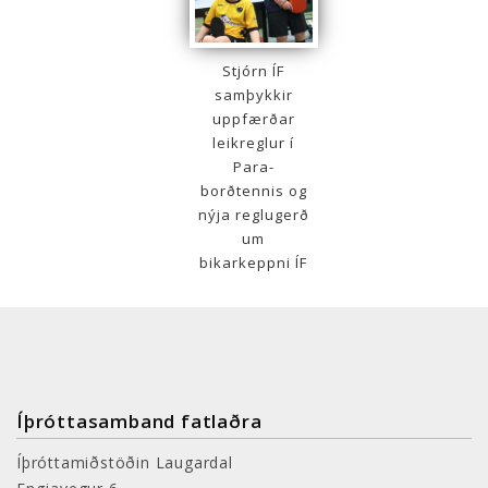
Stjórn ÍF
samþykkir
uppfærðar
leikreglur í
Para-
borðtennis og
nýja reglugerð
um
bikarkeppni ÍF
Íþróttasamband fatlaðra
Íþróttamiðstöðin Laugardal