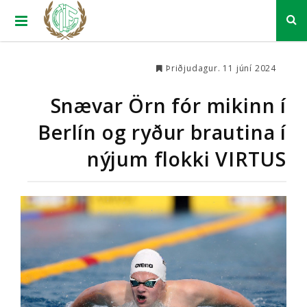
Þriðjudagur. 11 júní 2024
Snævar Örn fór mikinn í
Berlín og ryður brautina í
nýjum flokki VIRTUS