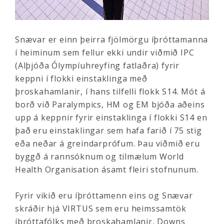
Snævar er einn þeirra fjölmörgu íþróttamanna
í heiminum sem fellur ekki undir viðmið IPC
(Alþjóða Ólympíuhreyfing fatlaðra) fyrir
keppni í flokki einstaklinga með
þroskahamlanir, í hans tilfelli flokk S14. Mót á
borð við Paralympics, HM og EM bjóða aðeins
upp á keppnir fyrir einstaklinga í flokki S14 en
það eru einstaklingar sem hafa farið í 75 stig
eða neðar á greindarprófum. Þau viðmið eru
byggð á rannsóknum og tilmælum World
Health Organisation ásamt fleiri stofnunum.
Fyrir vikið eru íþróttamenn eins og Snævar
skráðir hjá VIRTUS sem eru heimssamtök
íþróttafólks með þroskahamlanir, Downs