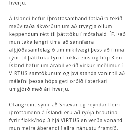
hverju.
Á Íslandi hefur Íþróttasamband fatlaðra tekið
meðvitaða ákvörðun um að tryggja öllum
keppendum rétt til þátttöku í mótahaldi ÍF. Það
mun taka lengri tíma að sannfæra
alþjóðasamfélagið um mikilvægi þess að finna
rými til þátttöku fyrir flokka eins og hóp 3 en
Ísland hefur um árabil verið virkur meðlimur í
VIRTUS samtökunum og því standa vonir til að
málefni þessa hóps geti orðið í sterkari
umgjörð með ári hverju.
Ofangreint sýnir að Snævar og reyndar fleiri
íþróttamenn á Íslandi eru að ryðja brautina
fyrir flokk/hóp 3 hjá VIRTUS en verða vonandi
mun meira áberandi í allra nánustu framtíð.