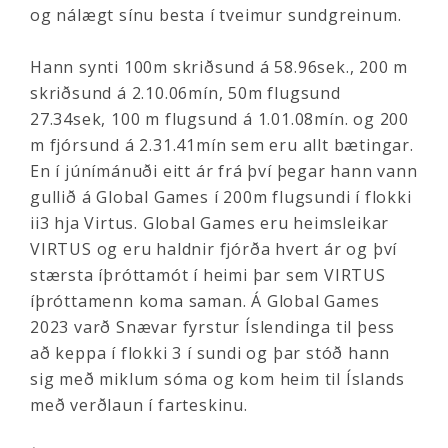
og nálægt sínu besta í tveimur sundgreinum.
Hann synti 100m skriðsund á 58.96sek., 200 m
skriðsund á 2.10.06mín, 50m flugsund
27.34sek, 100 m flugsund á 1.01.08mín. og 200
m fjórsund á 2.31.41mín sem eru allt bætingar.
En í júnímánuði eitt ár frá því þegar hann vann
gullið á Global Games í 200m flugsundi í flokki
ii3 hja Virtus. Global Games eru heimsleikar
VIRTUS og eru haldnir fjórða hvert ár og því
stærsta íþróttamót í heimi þar sem VIRTUS
íþróttamenn koma saman. Á Global Games
2023 varð Snævar fyrstur Íslendinga til þess
að keppa í flokki 3 í sundi og þar stóð hann
sig með miklum sóma og kom heim til Íslands
með verðlaun í farteskinu.