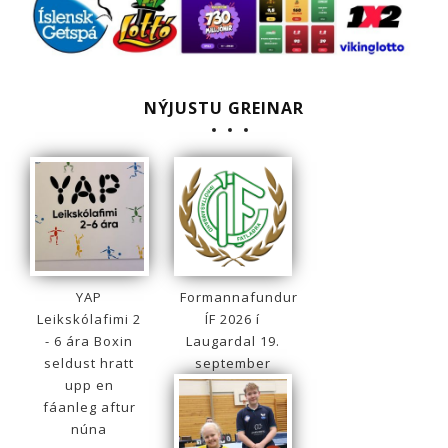
NÝJUSTU GREINAR
YAP
Formannafundur
Leikskólafimi 2
ÍF 2026 í
- 6 ára Boxin
Laugardal 19.
seldust hratt
september
upp en
fáanleg aftur
núna