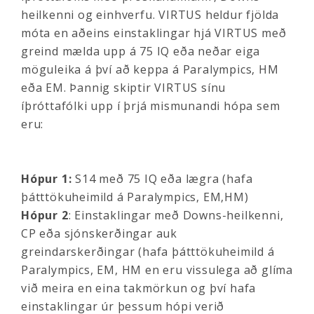
heilkenni og einhverfu. VIRTUS heldur fjölda
móta en aðeins einstaklingar hjá VIRTUS með
greind mælda upp á 75 IQ eða neðar eiga
möguleika á því að keppa á Paralympics, HM
eða EM. Þannig skiptir VIRTUS sínu
íþróttafólki upp í þrjá mismunandi hópa sem
eru:
Hópur 1:
S14 með 75 IQ eða lægra (hafa
þátttökuheimild á Paralympics, EM,HM)
Hópur 2
: Einstaklingar með Downs-heilkenni,
CP eða sjónskerðingar auk
greindarskerðingar (hafa þátttökuheimild á
Paralympics, EM, HM en eru vissulega að glíma
við meira en eina takmörkun og því hafa
einstaklingar úr þessum hópi verið