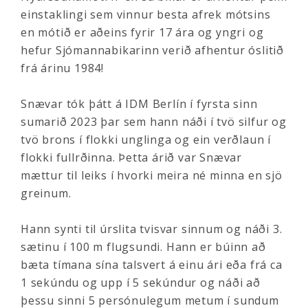
einstaklingi sem vinnur besta afrek mótsins
en mótið er aðeins fyrir 17 ára og yngri og
hefur Sjómannabikarinn verið afhentur óslitið
frá árinu 1984!
Snævar tók þátt á IDM Berlín í fyrsta sinn
sumarið 2023 þar sem hann náði í tvö silfur og
tvö brons í flokki unglinga og ein verðlaun í
flokki fullrðinna. Þetta árið var Snævar
mættur til leiks í hvorki meira né minna en sjö
greinum.
Hann synti til úrslita tvisvar sinnum og náði 3.
sætinu í 100 m flugsundi. Hann er búinn að
bæta tímana sína talsvert á einu ári eða frá ca
1 sekúndu og upp í 5 sekúndur og náði að
þessu sinni 5 persónulegum metum í sundum