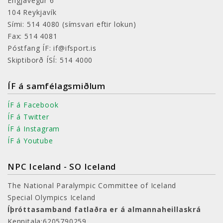
Engjavegur 6
104 Reykjavík
Sími: 514 4080
(símsvari eftir lokun)
Fax: 514 4081
Póstfang ÍF: if@ifsport.is
Skiptiborð ÍSÍ: 514 4000
ÍF á samfélagsmiðlum
ÍF á Facebook
ÍF á Twitter
ÍF á Instagram
ÍF á Youtube
NPC Iceland - SO Iceland
The National Paralympic Committee of Iceland
Special Olympics Iceland
Íþróttasamband fatlaðra er á almannaheillaskrá
Kennitala:6205790259