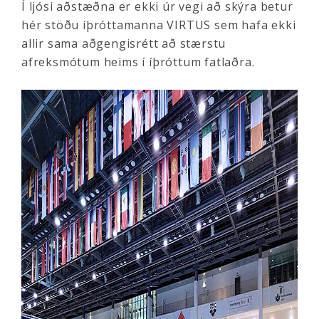
Í ljósi aðstæðna er ekki úr vegi að skýra betur
hér stöðu íþróttamanna VIRTUS sem hafa ekki
allir sama aðgengisrétt að stærstu
afreksmótum heims í íþróttum fatlaðra.