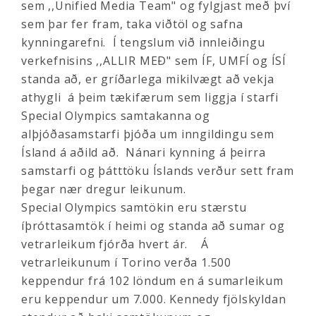
sem ,,Unified Media Team" og fylgjast með því
sem þar fer fram, taka viðtöl og safna
kynningarefni. Í tengslum við innleiðingu
verkefnisins ,,ALLIR MEÐ" sem ÍF, UMFÍ og ÍSÍ
standa að, er gríðarlega mikilvægt að vekja
athygli á þeim tækifærum sem liggja í starfi
Special Olympics samtakanna og
alþjóðasamstarfi þjóða um inngildingu sem
Ísland á aðild að. Nánari kynning á þeirra
samstarfi og þátttöku Íslands verður sett fram
þegar nær dregur leikunum.
Special Olympics samtökin eru stærstu
íþróttasamtök í heimi og standa að sumar og
vetrarleikum fjórða hvert ár. Á
vetrarleikunum í Torino verða 1.500
keppendur frá 102 löndum en á sumarleikum
eru keppendur um 7.000. Kennedy fjölskyldan