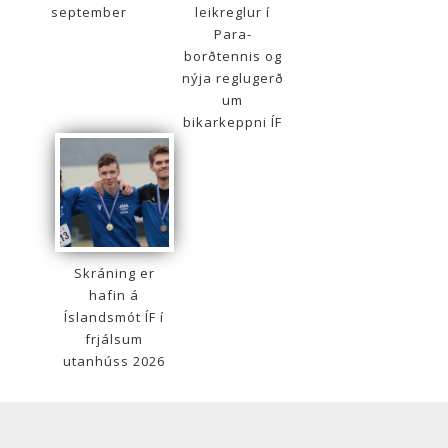
september
leikreglur í
Para-
borðtennis og
nýja reglugerð
um
bikarkeppni ÍF
Skráning er
hafin á
Íslandsmót ÍF í
frjálsum
utanhúss 2026