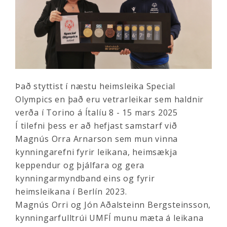
Það styttist í næstu heimsleika Special
Olympics en það eru vetrarleikar sem haldnir
verða í Torino á Ítalíu 8 - 15 mars 2025
Í tilefni þess er að hefjast samstarf við
Magnús Orra Arnarson sem mun vinna
kynningarefni fyrir leikana, heimsækja
keppendur og þjálfara og gera
kynningarmyndband eins og fyrir
heimsleikana í Berlín 2023.
Magnús Orri og Jón Aðalsteinn Bergsteinsson,
kynningarfulltrúi UMFÍ munu mæta á leikana