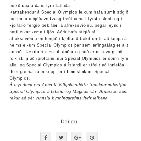
boðið upp á dans fyrir fatlaða.
Þátttakendur á Special Olympics leikum hafa sumir stigið
þar inn á alþjóðavettvang íþróttanna í fyrsta skipti og í
kjölfarið fengið tækifæri á afrekssviðinu, þegar leyndir
hæfileikar koma í ljós. Aðrir hafa stigið af
afrekssviðinu en fengið í kjölfarið tækifæri til að keppa á
heimsleikum Special Olympics þar sem æfingaálag er allt
annað. Tækifærin eru til staðar og það er mikilvægt að
fólk skilji að íþróttaheimur Special Olympics er opinn fyrir
alla og Special Olympics á Íslandi er sífellt að innleiða
fleiri greinar sem keppt er í heimsleikum Special
Olympics.
Á myndinni eru Anna K Vilhjálmsdóttir framkvæmdastjóri
Special Olympics á Íslandi og Magnús Orri Arnarson sem
tekur að sér vinnslu kynningarefnis fyrir leikana.
— Deildu —