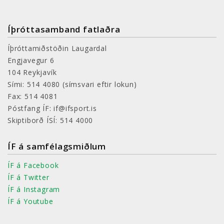
Íþróttasamband fatlaðra
Íþróttamiðstöðin Laugardal
Engjavegur 6
104 Reykjavík
Sími: 514 4080
(símsvari eftir lokun)
Fax: 514 4081
Póstfang ÍF: if@ifsport.is
Skiptiborð ÍSÍ: 514 4000
ÍF á samfélagsmiðlum
ÍF á Facebook
ÍF á Twitter
ÍF á Instagram
ÍF á Youtube