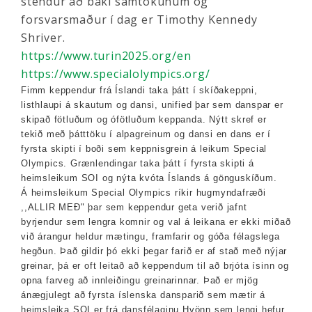
stendur að baki samtökunum og
forsvarsmaður í dag er Timothy Kennedy
Shriver.
https://www.turin2025.org/en
https://www.specialolympics.org/
Fimm keppendur frá Íslandi taka þátt í skíðakeppni,
listhlaupi á skautum og dansi, unified þar sem danspar er
skipað fötluðum og ófötluðum keppanda. Nýtt skref er
tekið með þátttöku í alpagreinum og dansi en dans er í
fyrsta skipti í boði sem keppnisgrein á leikum Special
Olympics. Grænlendingar taka þátt í fyrsta skipti á
heimsleikum SOI og nýta kvóta Íslands á gönguskíðum.
Á heimsleikum Special Olympics ríkir hugmyndafræði
,,ALLIR MEÐ" þar sem keppendur geta verið jafnt
byrjendur sem lengra komnir og val á leikana er ekki miðað
við árangur heldur mætingu, framfarir og góða félagslega
hegðun. Það gildir þó ekki þegar farið er af stað með nýjar
greinar, þá er oft leitað að keppendum til að brjóta ísinn og
opna farveg að innleiðingu greinarinnar. Það er mjög
ánægjulegt að fyrsta íslenska dansparið sem mætir á
heimsleika SOI er frá dansfélaginu Hvönn sem lengi hefur