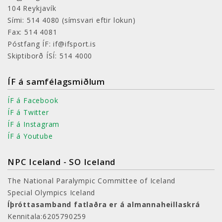
104 Reykjavík
Sími: 514 4080
(símsvari eftir lokun)
Fax: 514 4081
Póstfang ÍF: if@ifsport.is
Skiptiborð ÍSÍ: 514 4000
ÍF á samfélagsmiðlum
ÍF á Facebook
ÍF á Twitter
ÍF á Instagram
ÍF á Youtube
NPC Iceland - SO Iceland
The National Paralympic Committee of Iceland
Special Olympics Iceland
Íþróttasamband fatlaðra er á almannaheillaskrá
Kennitala:6205790259