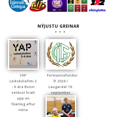
NÝJUSTU GREINAR
YAP
Formannafundur
Leikskólafimi 2
ÍF 2026 í
- 6 ára Boxin
Laugardal 19.
seldust hratt
september
upp en
fáanleg aftur
núna