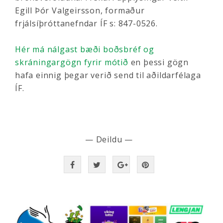
Egill Þór Valgeirsson, formaður
frjálsíþróttanefndar ÍF s: 847-0526.
Hér má nálgast bæði boðsbréf og
skráningargögn fyrir mótið
en þessi gögn
hafa einnig þegar verið send til aðildarfélaga
ÍF.
— Deildu —