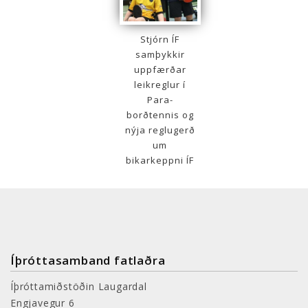
Stjórn ÍF
samþykkir
uppfærðar
leikreglur í
Para-
borðtennis og
nýja reglugerð
um
bikarkeppni ÍF
Íþróttasamband fatlaðra
Íþróttamiðstöðin Laugardal
Engjavegur 6