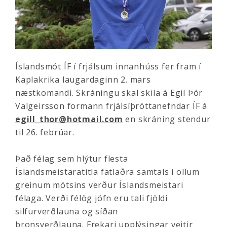
Íslandsmót ÍF í frjálsum innanhúss fer fram í
Kaplakrika laugardaginn 2. mars
næstkomandi. Skráningu skal skila á Egil Þór
Valgeirsson formann frjálsíþróttanefndar ÍF á
egill_thor@hotmail.com
en skráning stendur
til 26. febrúar.
Það félag sem hlýtur flesta
Íslandsmeistaratitla fatlaðra samtals í öllum
greinum mótsins verður Íslandsmeistari
félaga. Verði félög jöfn eru tali fjöldi
silfurverðlauna og síðan
bronsverðlauna. Frekari upplýsingar
veitir