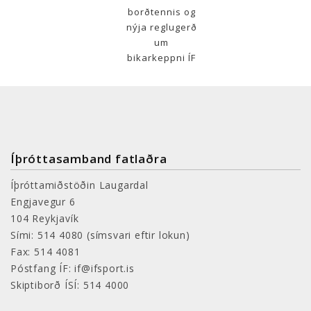
borðtennis og
nýja reglugerð
um
bikarkeppni ÍF
Íþróttasamband fatlaðra
Íþróttamiðstöðin Laugardal
Engjavegur 6
104 Reykjavík
Sími: 514 4080
(símsvari eftir lokun)
Fax: 514 4081
Póstfang ÍF: if@ifsport.is
Skiptiborð ÍSÍ: 514 4000