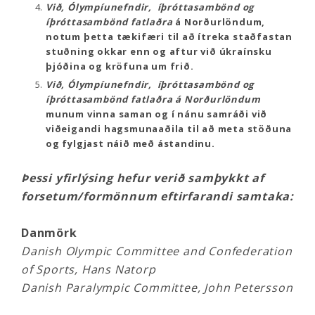
Við, Ólympíunefndir, íþróttasambönd og
íþróttasambönd fatlaðra
á Norðurlöndum,
notum þetta tækifæri til að ítreka staðfastan
stuðning okkar enn og aftur við úkraínsku
þjóðina og kröfuna um frið.
Við, Ólympíunefndir, íþróttasambönd og
íþróttasambönd fatlaðra á Norðurlöndum
munum vinna saman og í nánu samráði við
viðeigandi hagsmunaaðila til að meta stöðuna
og fylgjast náið með ástandinu.
Þessi yfirlýsing hefur verið samþykkt af
forsetum/formönnum eftirfarandi samtaka:
Danmörk
Danish Olympic Committee and Confederation
of Sports, Hans Natorp
Danish Paralympic Committee, John Petersson