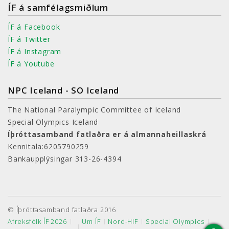
ÍF á samfélagsmiðlum
ÍF á Facebook
ÍF á Twitter
ÍF á Instagram
ÍF á Youtube
NPC Iceland - SO Iceland
The National Paralympic Committee of Iceland
Special Olympics Iceland
Íþróttasamband fatlaðra er á almannaheillaskrá
Kennitala:6205790259
Bankaupplýsingar 313-26-4394
© Íþróttasamband fatlaðra 2016
Afreksfólk ÍF 2026
Um ÍF
Nord-HIF
Special Olympics