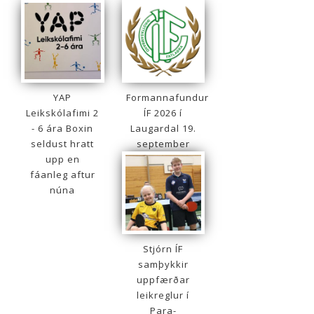
YAP
Formannafundur
Leikskólafimi 2
ÍF 2026 í
- 6 ára Boxin
Laugardal 19.
seldust hratt
september
upp en
fáanleg aftur
núna
Stjórn ÍF
samþykkir
uppfærðar
leikreglur í
Para-