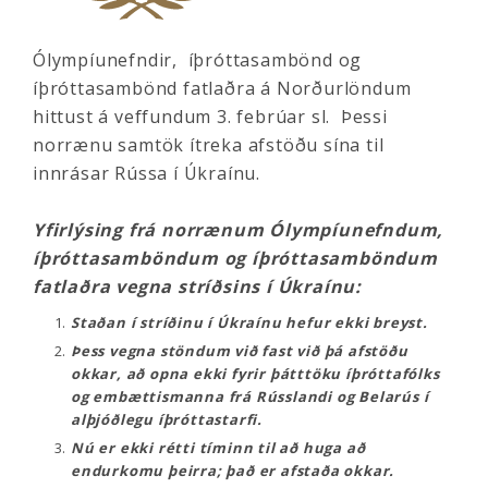
Ólympíunefndir, íþróttasambönd og
íþróttasambönd fatlaðra á Norðurlöndum
hittust á veffundum 3. febrúar sl. Þessi
norrænu samtök ítreka afstöðu sína til
innrásar Rússa í Úkraínu.
Yfirlýsing frá norrænum Ólympíunefndum,
íþróttasamböndum og íþróttasamböndum
fatlaðra vegna stríðsins í Úkraínu:
Staðan í stríðinu í Úkraínu hefur ekki breyst.
Þess vegna stöndum við fast við þá afstöðu
okkar, að opna ekki fyrir þátttöku íþróttafólks
og embættismanna frá Rússlandi og Belarús í
alþjóðlegu íþróttastarfi.
Nú er ekki rétti tíminn til að huga að
endurkomu þeirra; það er afstaða okkar.