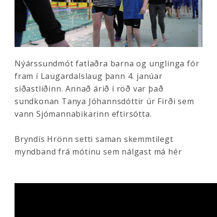
Nýárssundmót fatlaðra barna og unglinga fór
fram í Laugardalslaug þann 4. janúar
síðastliðinn. Annað árið í röð var það
sundkonan Tanya Jóhannsdóttir úr Firði sem
vann Sjómannabikarinn eftirsótta.
Bryndís Hrönn setti saman skemmtilegt
myndband frá mótinu sem nálgast má hér