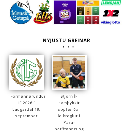
NÝJUSTU GREINAR
Formannafundur
Stjórn ÍF
ÍF 2026 í
samþykkir
Laugardal 19.
uppfærðar
september
leikreglur í
Para-
borðtennis og