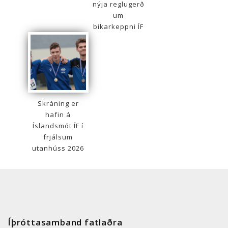
nýja reglugerð
um
bikarkeppni ÍF
Skráning er
hafin á
Íslandsmót ÍF í
frjálsum
utanhúss 2026
Íþróttasamband fatlaðra