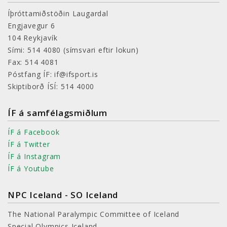
Íþróttamiðstöðin Laugardal
Engjavegur 6
104 Reykjavík
Sími: 514 4080
(símsvari eftir lokun)
Fax: 514 4081
Póstfang ÍF: if@ifsport.is
Skiptiborð ÍSÍ: 514 4000
ÍF á samfélagsmiðlum
ÍF á Facebook
ÍF á Twitter
ÍF á Instagram
ÍF á Youtube
NPC Iceland - SO Iceland
The National Paralympic Committee of Iceland
Special Olympics Iceland