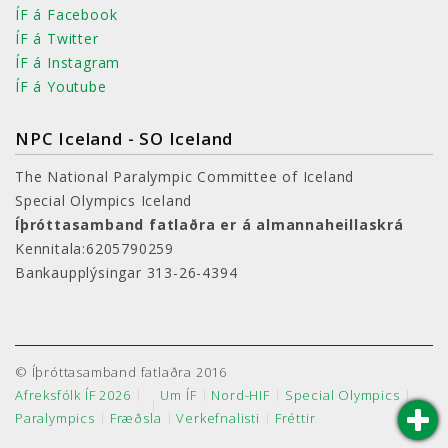
ÍF á Facebook
ÍF á Twitter
ÍF á Instagram
ÍF á Youtube
NPC Iceland - SO Iceland
The National Paralympic Committee of Iceland
Special Olympics Iceland
Íþróttasamband fatlaðra er á almannaheillaskrá
Kennitala:6205790259
Bankaupplýsingar 313-26-4394
© Íþróttasamband fatlaðra 2016
Afreksfólk ÍF 2026
Um ÍF
Nord-HIF
Special Olympics
Paralympics
Fræðsla
Verkefnalisti
Fréttir