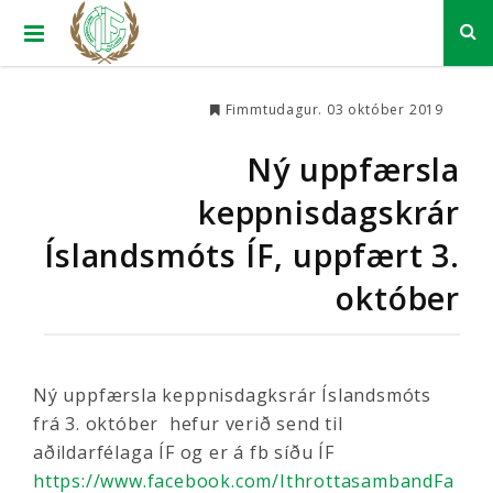
Fimmtudagur. 03 október 2019
Ný uppfærsla
keppnisdagskrár
Íslandsmóts ÍF, uppfært 3.
október
Ný uppfærsla keppnisdagksrár Íslandsmóts
frá 3. október hefur verið send til
aðildarfélaga ÍF og er á fb síðu ÍF
https://www.facebook.com/IthrottasambandFa