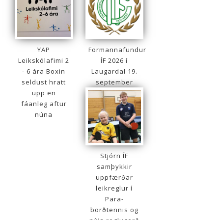
YAP
Formannafundur
Leikskólafimi 2
ÍF 2026 í
- 6 ára Boxin
Laugardal 19.
seldust hratt
september
upp en
fáanleg aftur
núna
Stjórn ÍF
samþykkir
uppfærðar
leikreglur í
Para-
borðtennis og