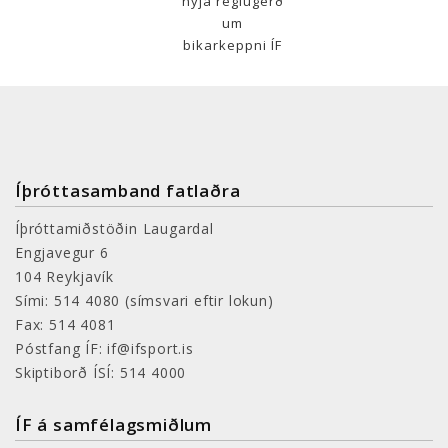
nýja reglugerð
um
bikarkeppni ÍF
Íþróttasamband fatlaðra
Íþróttamiðstöðin Laugardal
Engjavegur 6
104 Reykjavík
Sími: 514 4080
(símsvari eftir lokun)
Fax: 514 4081
Póstfang ÍF: if@ifsport.is
Skiptiborð ÍSÍ: 514 4000
ÍF á samfélagsmiðlum