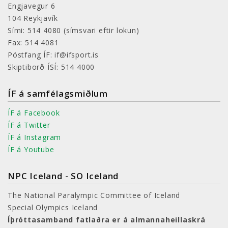
Engjavegur 6
104 Reykjavík
Sími: 514 4080
(símsvari eftir lokun)
Fax: 514 4081
Póstfang ÍF: if@ifsport.is
Skiptiborð ÍSÍ: 514 4000
ÍF á samfélagsmiðlum
ÍF á Facebook
ÍF á Twitter
ÍF á Instagram
ÍF á Youtube
NPC Iceland - SO Iceland
The National Paralympic Committee of Iceland
Special Olympics Iceland
Íþróttasamband fatlaðra er á almannaheillaskrá