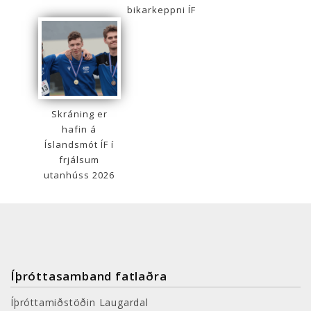
bikarkeppni ÍF
Skráning er
hafin á
Íslandsmót ÍF í
frjálsum
utanhúss 2026
Íþróttasamband fatlaðra
Íþróttamiðstöðin Laugardal