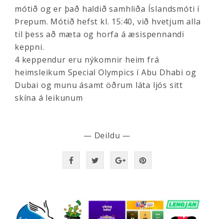
mótið og er það haldið samhliða Íslandsmóti í
Þrepum. Mótið hefst kl. 15:40, við hvetjum alla
til þess að mæta og horfa á æsispennandi
keppni.
4 keppendur eru nýkomnir heim frá
heimsleikum Special Olympics í Abu Dhabi og
Dubai og munu ásamt öðrum láta ljós sitt
skína á leikunum
— Deildu —