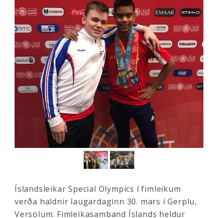
Íslandsleikar Special Olympics í fimleikum
verða haldnir laugardaginn 30. mars í Gerplu,
Versölum. Fimleikasamband Íslands heldur