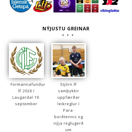
NÝJUSTU GREINAR
Formannafundur
Stjórn ÍF
ÍF 2026 í
samþykkir
Laugardal 19.
uppfærðar
september
leikreglur í
Para-
borðtennis og
nýja reglugerð
um