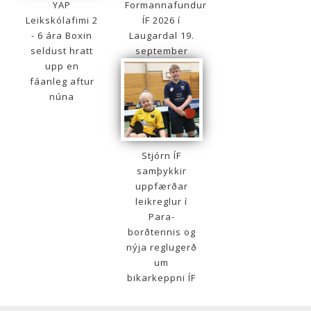
YAP
Formannafundur
Leikskólafimi 2
ÍF 2026 í
- 6 ára Boxin
Laugardal 19.
seldust hratt
september
upp en
fáanleg aftur
núna
Stjórn ÍF
samþykkir
uppfærðar
leikreglur í
Para-
borðtennis og
nýja reglugerð
um
bikarkeppni ÍF