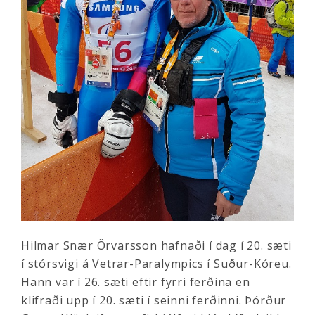
Hilmar Snær Örvarsson hafnaði í dag í 20. sæti
í stórsvigi á Vetrar-Paralympics í Suður-Kóreu.
Hann var í 26. sæti eftir fyrri ferðina en
klifraði upp í 20. sæti í seinni ferðinni. Þórður