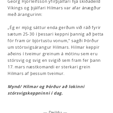
Georg Hjörleifsson yfirþjálfari hjá skíðadeild
Víkings og þjálfari Hilmars var afar ánægður
með árangurinn:
„Ég er mjög sáttur enda gerðum við ráð fyrir
sætum 25-30 í þessari keppni þannig að þetta
fór fram úr björtustu vonum,“ sagði Þórður
um stórsvigsárangur Hilmars. Hilmar keppir
aðeins í tveimur greinum á mótinu sem eru
stórsvig og svig en svigið sem fram fer þann
17. mars næstkomandi er sterkari grein
Hilmars af þessum tveimur.
Mynd/ Hilmar og Þórður að lokinni
stórsvigskeppninni í dag.
— Deildu —