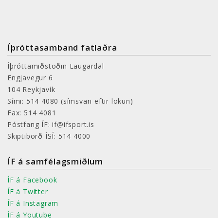
Íþróttasamband fatlaðra
Íþróttamiðstöðin Laugardal
Engjavegur 6
104 Reykjavík
Sími: 514 4080
(símsvari eftir lokun)
Fax: 514 4081
Póstfang ÍF: if@ifsport.is
Skiptiborð ÍSÍ: 514 4000
ÍF á samfélagsmiðlum
ÍF á Facebook
ÍF á Twitter
ÍF á Instagram
ÍF á Youtube