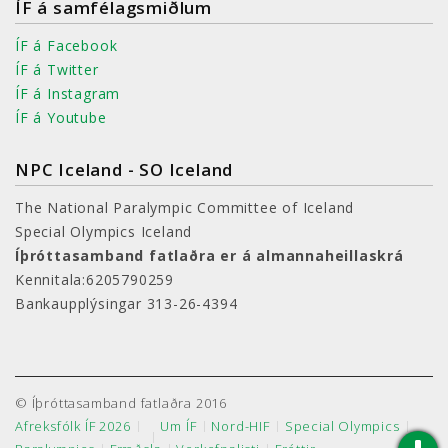
ÍF á samfélagsmiðlum
ÍF á Facebook
ÍF á Twitter
ÍF á Instagram
ÍF á Youtube
NPC Iceland - SO Iceland
The National Paralympic Committee of Iceland
Special Olympics Iceland
Íþróttasamband fatlaðra er á almannaheillaskrá
Kennitala:6205790259
Bankaupplýsingar 313-26-4394
© Íþróttasamband fatlaðra 2016
Afreksfólk ÍF 2026
Um ÍF
Nord-HIF
Special Olympics