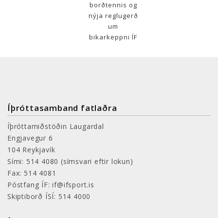
borðtennis og
nýja reglugerð
um
bikarkeppni ÍF
Íþróttasamband fatlaðra
Íþróttamiðstöðin Laugardal
Engjavegur 6
104 Reykjavík
Sími: 514 4080
(símsvari eftir lokun)
Fax: 514 4081
Póstfang ÍF: if@ifsport.is
Skiptiborð ÍSÍ: 514 4000