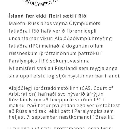
Ísland fær ekki fleiri sæti í Ríó
Málefni Rússlands vegna Ólympíumóts
fatlaðra í Ríó hafa verið í brennidepli
undanfarnar vikur. Alþjóðaólympíuhreyfing
fatlaðra (IPC) meinaði á dögunum öllum
rússneskum íþróttamönnum þátttöku í
Paralympics í Ríó sökum svæsinna
lyfjamisferlismála í Rússlandi sem teygja anga
sína upp í efstu lög stjórnsýslunnar þar í landi.
Alþjóðlegi íþróttadómstóllinn (CAS, Court of
Arbitration) hafnaði svo nýverið áfrýjun
Rússlands um að hneppa ákvörðun IPC í
málinu. Það hefur því endanlega verið staðfest
að Rússland taki ekki þátt í Paralympics sem
hefjast 7. september næstkomandi í Brasilíu.
Tæplega 270 sæti íþróttamanna losna fyrir