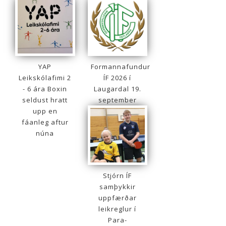
YAP
Formannafundur
Leikskólafimi 2
ÍF 2026 í
- 6 ára Boxin
Laugardal 19.
seldust hratt
september
upp en
fáanleg aftur
núna
Stjórn ÍF
samþykkir
uppfærðar
leikreglur í
Para-