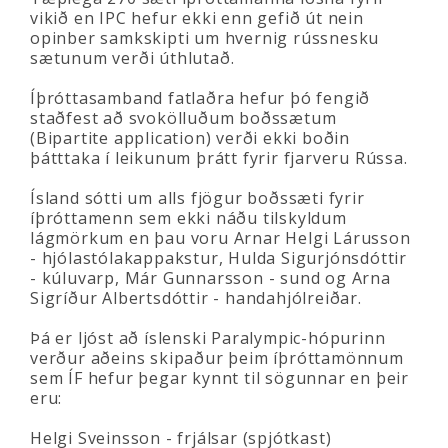
vikið en IPC hefur ekki enn gefið út nein
opinber samkskipti um hvernig rússnesku
sætunum verði úthlutað.
Íþróttasamband fatlaðra hefur þó fengið
staðfest að svokölluðum boðssætum
(Bipartite application) verði ekki boðin
þátttaka í leikunum þrátt fyrir fjarveru Rússa.
Ísland sótti um alls fjögur boðssæti fyrir
íþróttamenn sem ekki náðu tilskyldum
lágmörkum en þau voru Arnar Helgi Lárusson
- hjólastólakappakstur, Hulda Sigurjónsdóttir
- kúluvarp, Már Gunnarsson - sund og Arna
Sigríður Albertsdóttir - handahjólreiðar.
Þá er ljóst að íslenski Paralympic-hópurinn
verður aðeins skipaður þeim íþróttamönnum
sem ÍF hefur þegar kynnt til sögunnar en þeir
eru:
Helgi Sveinsson - frjálsar (spjótkast)