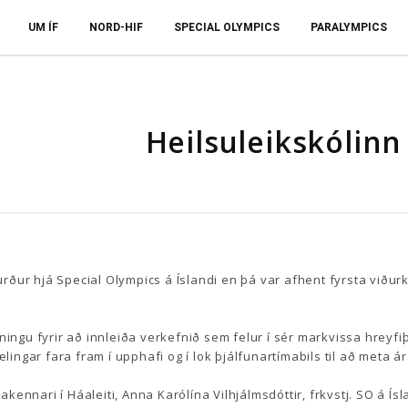
UM ÍF
NORD-HIF
SPECIAL OLYMPICS
PARALYMPICS
Heilsuleikskólinn 
ður hjá Special Olympics á Íslandi en þá var afhent fyrsta viðu
ningu fyrir að innleiða verkefnið sem felur í sér markvissa hreyfi
ælingar fara fram í upphafi og í lok þjálfunartímabils til að meta á
takennari í Háaleiti, Anna Karólína Vilhjálmsdóttir, frkvstj. SO á Ísl