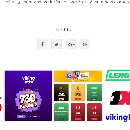
etta nýja og spennandi verkefni sem verið er að innleiða og vonast er 
— Deildu —