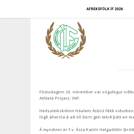
AFREKSFÓLK ÍF 2026
Föstudaginn 20. nóvember var sögulegur viðbur
Athlete Project, YAP.
Heilsuleikskólinn Háaleiti Ásbrú fékk viðurken
lögð áhersla á að öll börn geti tekið þátt en m
Á myndinni er f.v. Ásta Katrín Helgadóttir íþrót