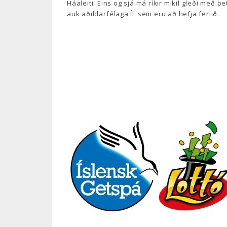
Háaleiti. Eins og sjá má ríkir mikil gleði með þ
auk aðildarfélaga ÍF sem eru að hefja ferlið.