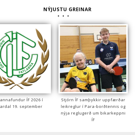
NÝJUSTU GREINAR
annafundur ÍF 2026 í
Stjórn ÍF samþykkir uppfærðar
ardal 19. september
leikreglur í Para-borðtennis og
nýja reglugerð um bikarkeppni
ÍF