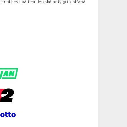
til þess að fleiri leikskólar fylgi í kjölfarið