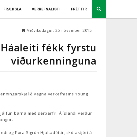
FRÆÐSLA
VERKEFNALISTI
FRÉTTIR
Miðvikudagur. 25 nóvember 2015
Háaleiti fékk fyrstu
viðurkenninguna
rkenningarskjalið vegna verkefnisins Young
þjálfun barna með sérþarfir. Á Íslandi verður
rangur.
andi og Þóra Sigrún Hjaltadóttir, skólastjóri á