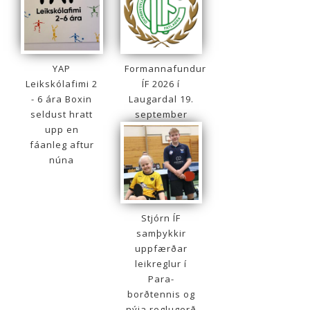
YAP
Formannafundur
Leikskólafimi 2
ÍF 2026 í
- 6 ára Boxin
Laugardal 19.
seldust hratt
september
upp en
fáanleg aftur
núna
Stjórn ÍF
samþykkir
uppfærðar
leikreglur í
Para-
borðtennis og
nýja reglugerð