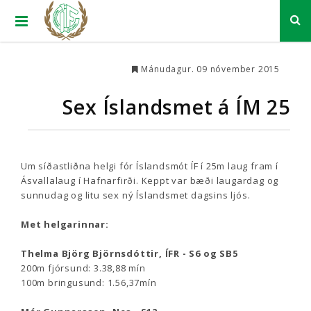
Mánudagur. 09 nóvember 2015
Sex Íslandsmet á ÍM 25
Um síðastliðna helgi fór Íslandsmót ÍF í 25m laug fram í
Ásvallalaug í Hafnarfirði. Keppt var bæði laugardag og
sunnudag og litu sex ný Íslandsmet dagsins ljós.
Met helgarinnar:
Thelma Björg Björnsdóttir, ÍFR - S6 og SB5
200m fjórsund: 3.38,88 mín
100m bringusund: 1.56,37mín