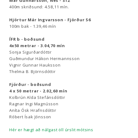
Már Gunnarsson, Nes - S12
400m skriðsund: 4.58,11 mín.
Hjörtur Már Ingvarsson - Fjörður S6
100m bak - 1.39,46 mín
ÍFR b - boðsund
4x50 metrar - 3.04,70 mín
Sonja Sigurðardóttir
Guðmundur Hákon Hermannsson
Vignir Gunnar Hauksson
Thelma B. Björnsdóttir
Fjörður - boðsund
4 x 50 metrar - 2.02,60 mín
Kolbrún Alda Stefánsdóttir
Ragnar Ingi Magnússon
Aníta Ósk Hrafnsdóttir
Róbert Ísak Jónsson
Hér er hægt að nálgast öll úrslit mótsins