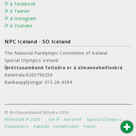
ÍF á Facebook
ÍF á Twitter
ÍF á Instagram
ÍF á Youtube
NPC Iceland - SO Iceland
The National Paralympic Committee of Iceland
Special Olympics Iceland
Íþróttasamband fatlaðra er á almannaheillaskrá
Kennitala:6205790259
Bankaupplýsingar 313-26-4394
© Íþróttasamband fatlaðra 2016
Afreksfólk ÍF 2026
Um ÍF
Nord-HIF
Special Olympics
Paralympics
Fræðsla
Verkefnalisti
Fréttir