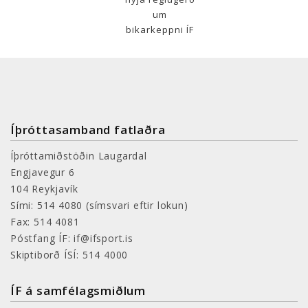
um
bikarkeppni ÍF
Íþróttasamband fatlaðra
Íþróttamiðstöðin Laugardal
Engjavegur 6
104 Reykjavík
Sími: 514 4080
(símsvari eftir lokun)
Fax: 514 4081
Póstfang ÍF: if@ifsport.is
Skiptiborð ÍSÍ: 514 4000
ÍF á samfélagsmiðlum