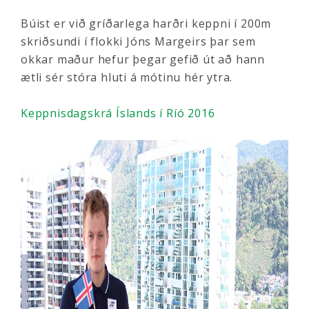
Búist er við gríðarlega harðri keppni í 200m
skriðsundi í flokki Jóns Margeirs þar sem
okkar maður hefur þegar gefið út að hann
ætli sér stóra hluti á mótinu hér ytra.
Keppnisdagskrá Íslands í Ríó 2016