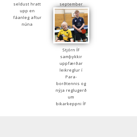
seldust hratt
september
upp en
fáanleg aftur
núna
Stjórn ÍF
samþykkir
uppfærðar
leikreglur í
Para-
borðtennis og
nýja reglugerð
um
bikarkeppni ÍF