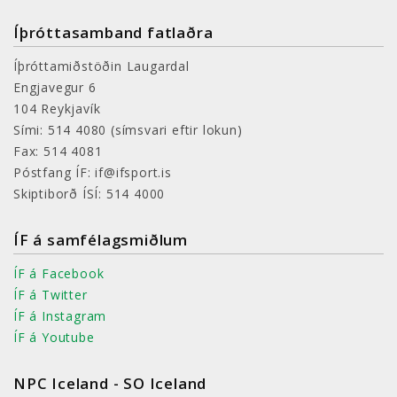
Íþróttasamband fatlaðra
Íþróttamiðstöðin Laugardal
Engjavegur 6
104 Reykjavík
Sími: 514 4080
(símsvari eftir lokun)
Fax: 514 4081
Póstfang ÍF: if@ifsport.is
Skiptiborð ÍSÍ: 514 4000
ÍF á samfélagsmiðlum
ÍF á Facebook
ÍF á Twitter
ÍF á Instagram
ÍF á Youtube
NPC Iceland - SO Iceland