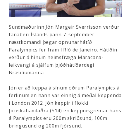
Sundmaðurinn Jón Margeir Sverrisson verður
fánaberi Íslands þann 7. september
næstkomandi þegar opnunarhátíð
Paralympics fer fram í Ríó de Janeiro. Hátíðin
verður á hinum heimsfræga Maracana-
leikvangi á sjálfum þjóðhátíðardegi
Brasilíumanna.
Jón er að keppa á sínum öðrum Paralympics á
ferlinum en hann var einnig á meðal keppenda
í London 2012. Jón keppir í flokki
þroskahamlaðra (S14) en keppnisgreinar hans
á Paralympics eru 200m skriðsund, 100m
bringusund og 200m fjórsund.