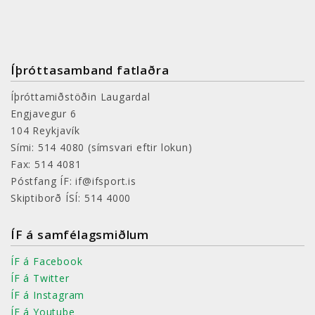
Íþróttasamband fatlaðra
Íþróttamiðstöðin Laugardal
Engjavegur 6
104 Reykjavík
Sími: 514 4080
(símsvari eftir lokun)
Fax: 514 4081
Póstfang ÍF: if@ifsport.is
Skiptiborð ÍSÍ: 514 4000
ÍF á samfélagsmiðlum
ÍF á Facebook
ÍF á Twitter
ÍF á Instagram
ÍF á Youtube