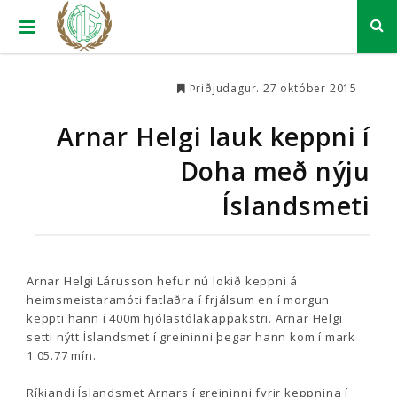
Þriðjudagur. 27 október 2015
Arnar Helgi lauk keppni í
Doha með nýju
Íslandsmeti
Arnar Helgi Lárusson hefur nú lokið keppni á
heimsmeistaramóti fatlaðra í frjálsum en í morgun
keppti hann í 400m hjólastólakappakstri. Arnar Helgi
setti nýtt Íslandsmet í greininni þegar hann kom í mark
1.05.77 mín.
Ríkjandi Íslandsmet Arnars í greininni fyrir keppnina í