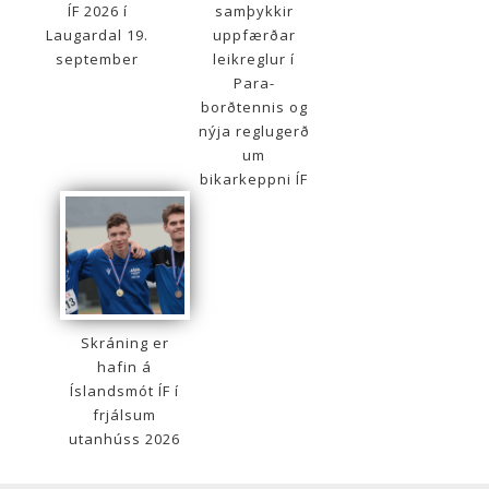
ÍF 2026 í
samþykkir
Laugardal 19.
uppfærðar
september
leikreglur í
Para-
borðtennis og
nýja reglugerð
um
bikarkeppni ÍF
Skráning er
hafin á
Íslandsmót ÍF í
frjálsum
utanhúss 2026