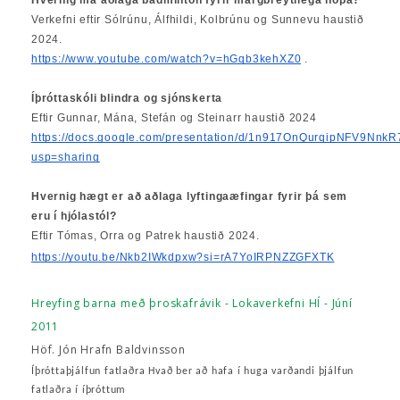
Hvernig má aðlaga badminton fyrir margbreytilega hópa?
Verkefni eftir Sólrúnu, Álfhildi, Kolbrúnu og Sunnevu haustið
2024.
https://www.youtube.com/watch?v=hGqb3kehXZ0
.
Íþróttaskóli blindra og sjónskerta
Eftir Gunnar, Mána, Stefán og Steinarr haustið 2024
https://docs.google.com/presentation/d/1n917OnQurqipNFV9Nn
usp=sharing
Hvernig hægt er að aðlaga lyftingaæfingar fyrir þá sem
eru í hjólastól?
Eftir Tómas, Orra og Patrek haustið 2024.
https://youtu.be/Nkb2IWkdpxw?si=rA7YoIRPNZZGFXTK
Hreyfing barna með þroskafrávik - Lokaverkefni HÍ - Júní
2011
Höf. Jón Hrafn Baldvinsson
Íþróttaþjálfun fatlaðra Hvað ber að hafa í huga varðandi þjálfun
fatlaðra í íþróttum