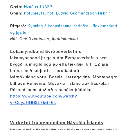
Grein:
Hvað er INAS?
Grein:
Þotuþreyta, höf: Ludvig Guðmundsson læknir
Ritgerð:
Kynning á keppnissundi fatlaðra - flokkunarkerfi
og þjálfun
Höf: Geir Sverrisson, íþróttakennari
Lokamyndband Evrópuverkefnis
lokamyndband þriggja ára Evrópuverkefnis sem
byggði á inngildingu að efla tækifæri 6 til 12 ára
barna með sérþarfir í íþróttastarfi
Þátttökulönd voru; Bosnia Herzegovina, Montenegro,
Litháen Rúmenía, Slóvakía, Ísland auk háskóla í
Póllandi sem stoð að rannsókn þátttöku
https://www.youtube.com/watch?
v=OqyaHHH9L9I&t=6s
Verkefni frá nemendum Háskóla Íslands