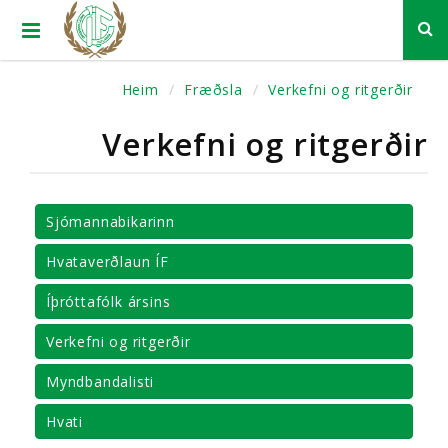
Heim
Fræðsla
Verkefni og ritgerðir
Verkefni og ritgerðir
Sjómannabikarinn
Hvataverðlaun ÍF
Íþróttafólk ársins
Verkefni og ritgerðir
Myndbandalisti
Hvati