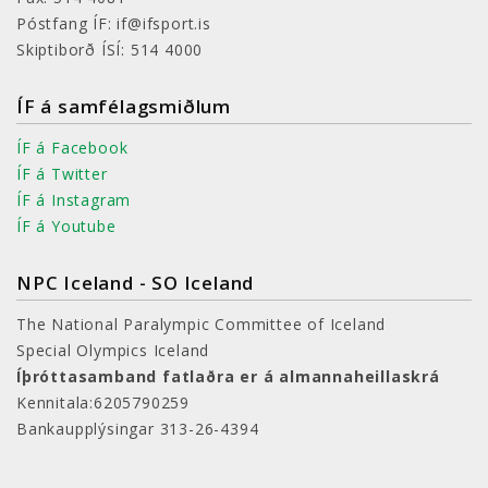
Póstfang ÍF: if@ifsport.is
Skiptiborð ÍSÍ: 514 4000
ÍF á samfélagsmiðlum
ÍF á Facebook
ÍF á Twitter
ÍF á Instagram
ÍF á Youtube
NPC Iceland - SO Iceland
The National Paralympic Committee of Iceland
Special Olympics Iceland
Íþróttasamband fatlaðra er á almannaheillaskrá
Kennitala:6205790259
Bankaupplýsingar 313-26-4394