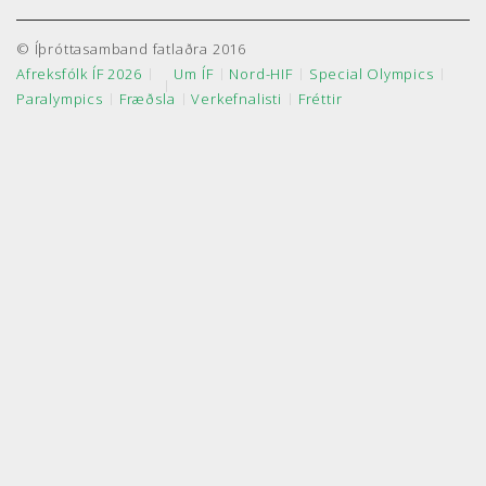
© Íþróttasamband fatlaðra 2016
Afreksfólk ÍF 2026
Um ÍF
Nord-HIF
Special Olympics
Paralympics
Fræðsla
Verkefnalisti
Fréttir