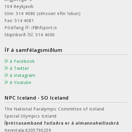
104 Reykjavík
Sími: 514 4080
(símsvari eftir lokun)
Fax: 514 4081
Póstfang ÍF: if@ifsport.is
Skiptiborð ÍSÍ: 514 4000
ÍF á samfélagsmiðlum
ÍF á Facebook
ÍF á Twitter
ÍF á Instagram
ÍF á Youtube
NPC Iceland - SO Iceland
The National Paralympic Committee of Iceland
Special Olympics Iceland
Íþróttasamband fatlaðra er á almannaheillaskrá
Kennitala:6205790259