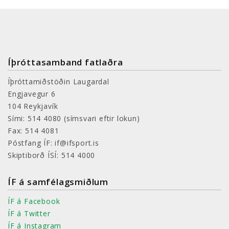
Íþróttasamband fatlaðra
Íþróttamiðstöðin Laugardal
Engjavegur 6
104 Reykjavík
Sími: 514 4080
(símsvari eftir lokun)
Fax: 514 4081
Póstfang ÍF: if@ifsport.is
Skiptiborð ÍSÍ: 514 4000
ÍF á samfélagsmiðlum
ÍF á Facebook
ÍF á Twitter
ÍF á Instagram