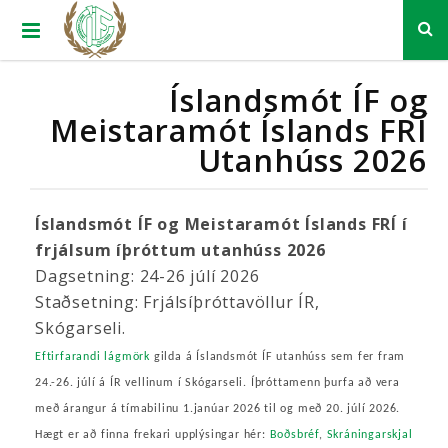
Íslandsmót ÍF og
Meistaramót Íslands FRÍ
Utanhúss 2026
Íslandsmót ÍF og Meistaramót Íslands FRÍ í
frjálsum íþróttum utanhúss 2026
Dagsetning: 24-26 júlí 2026
Staðsetning: Frjálsíþróttavöllur ÍR,
Skógarseli.
Eftirfarandi lágmörk
gilda á Íslandsmót ÍF utanhúss sem fer fram
24.-26. júlí á ÍR vellinum í Skógarseli. Íþróttamenn þurfa að vera
með árangur á tímabilinu 1.janúar 2026 til og með 20. júlí 2026.
Hægt er að finna frekari upplýsingar hér:
Boðsbréf
,
Skráningarskjal